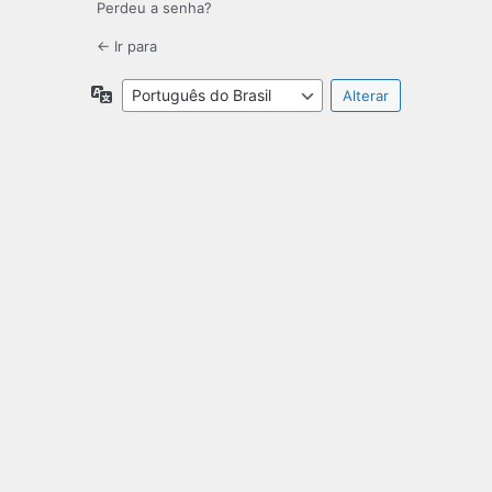
Perdeu a senha?
← Ir para
Idioma