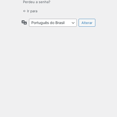
Perdeu a senha?
← Ir para
Idioma