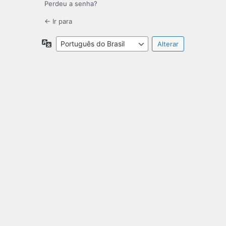
Perdeu a senha?
← Ir para
Idioma