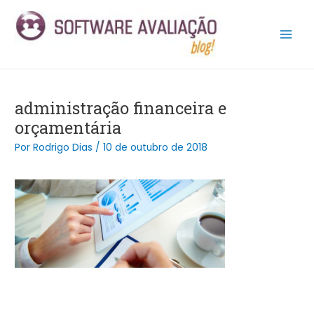
Ir
Post
Main
para
navigation
Men
o
conteúdo
administração financeira e
orçamentária
Por
Rodrigo Dias
/
10 de outubro de 2018