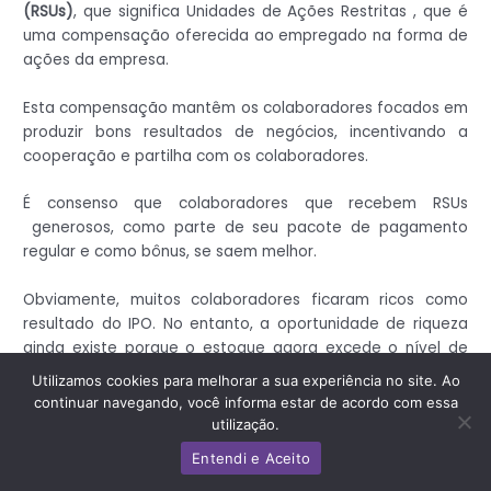
(RSUs)
, que significa Unidades de Ações Restritas , que é
uma compensação oferecida ao empregado na forma de
ações da empresa.
Esta compensação mantêm os colaboradores focados em
produzir bons resultados de negócios, incentivando a
cooperação e partilha com os colaboradores.
É consenso que colaboradores que recebem RSUs
generosos, como parte de seu pacote de pagamento
regular e como bônus, se saem melhor.
Obviamente, muitos colaboradores ficaram ricos como
resultado do IPO. No entanto, a oportunidade de riqueza
ainda existe porque o estoque agora excede o nível de
IPO e seu valor tem crescido rapidamente.
Utilizamos cookies para melhorar a sua experiência no site. Ao
continuar navegando, você informa estar de acordo com essa
23. Incentivo a morar próximo à sede:
um dos mais
utilização.
atraentes “benefícios” de aumento de trabalho que eu já
Entendi e Aceito
encontrei ocorreu no Facebook em seus primeiros anos