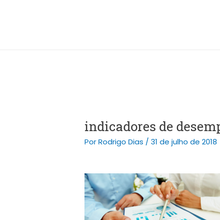
Ir
Post
para
navigation
o
conteúdo
indicadores de desem
Por
Rodrigo Dias
/
31 de julho de 2018