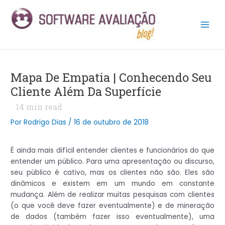
Ir
Post
Main
para
navigation
Men
o
conteúdo
Mapa De Empatia | Conhecendo Seu
Cliente Além Da Superfície
14
min read
Por
Rodrigo Dias
/
16 de outubro de 2018
É ainda mais difícil entender clientes e funcionários do que
entender um público. Para uma apresentação ou discurso,
seu público é cativo, mas os clientes não são. Eles são
dinâmicos e existem em um mundo em constante
mudança. Além de realizar muitas pesquisas com clientes
(o que você deve fazer eventualmente) e de mineração
de dados (também fazer isso eventualmente), uma