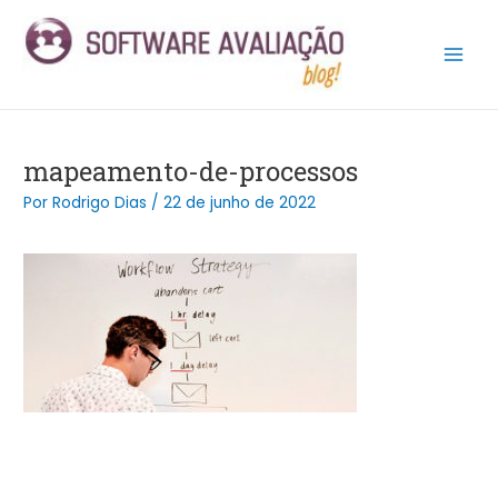
Ir
Post
Main
para
navigation
Men
o
conteúdo
mapeamento-de-processos
Por
Rodrigo Dias
/
22 de junho de 2022