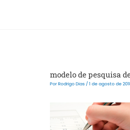
Ir
Post
para
navigation
o
conteúdo
modelo de pesquisa de
Por
Rodrigo Dias
/
1 de agosto de 201