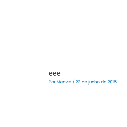
Ir
Post
para
navigation
o
conteúdo
eee
Por
Menvie
/
23 de junho de 2015