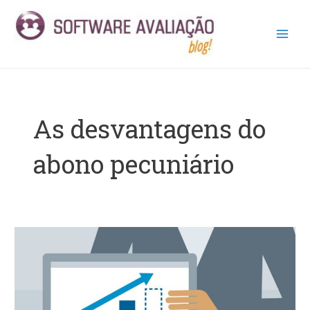
Ir
Main
para
Men
o
conteúdo
As desvantagens do
abono pecuniário
Abono
Pecuniário:
saiba
o
que
é