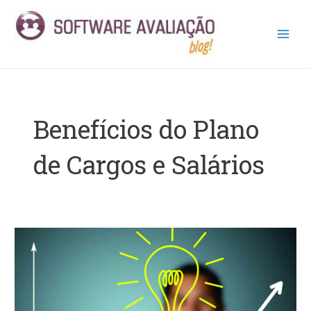
Ir
Main
para
Men
o
conteúdo
Benefícios do Plano
de Cargos e Salários
Cargos
e
salários
para
a
empresa?