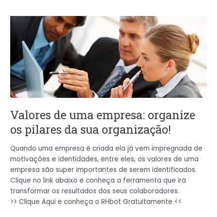
Valores
de
uma
empresa:
organize
os
pilares
da
sua
Valores de uma empresa: organize
organização!
os pilares da sua organização!
Quando uma empresa é criada ela já vem impregnada de
motivações e identidades, entre eles, os valores de uma
empresa são super importantes de serem identificados.
Clique no link abaixo e conheça a ferramenta que irá
transformar os resultados dos seus colaboradores.
>> Clique Aqui e conheça o RHbot Gratuitamente <<