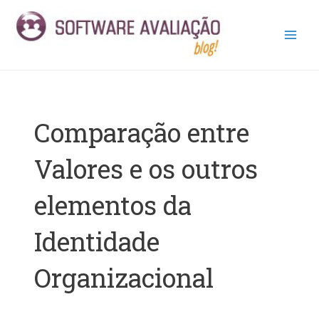
Ir
Main
para
Men
o
conteúdo
Comparação entre
Valores e os outros
elementos da
Identidade
Organizacional