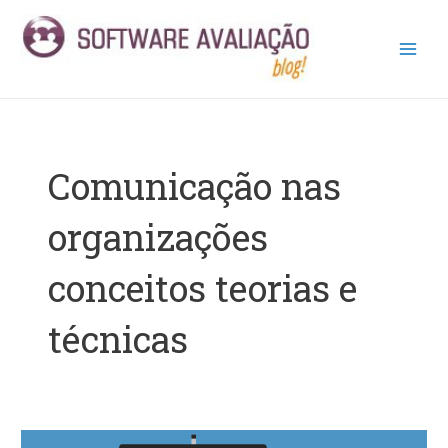
Ir
Main
para
Men
o
conteúdo
Comunicação nas
organizações
conceitos teorias e
técnicas
A