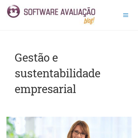
Ir
Main
para
Men
o
conteúdo
Gestão e
sustentabilidade
empresarial
Sustentabilidade
Empresarial:
Sua