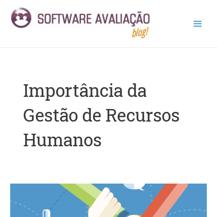
Ir
Main
para
Men
o
conteúdo
Importância da
Gestão de Recursos
Humanos
Como
Aplicar
a