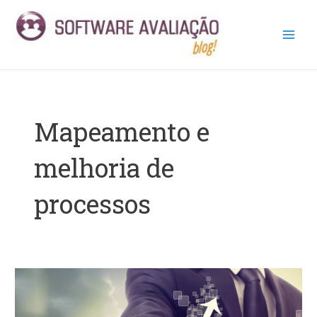
Ir
Main
para
Men
o
conteúdo
Mapeamento e
melhoria de
processos
Mapeamento
de
processos: