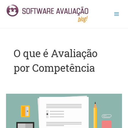
Ir
Main
para
Men
o
conteúdo
O que é Avaliação
por Competência
Entenda
a
Importância
da
Avaliação
de