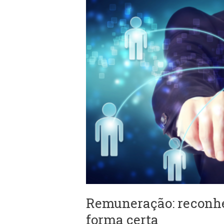
Remuneração:
reconheça
seus
funcionários
da
forma
certa
Remuneração: reconhe
forma certa