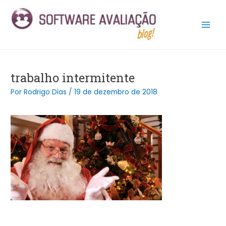
Ir
Post
Main
para
navigation
Men
o
conteúdo
trabalho intermitente
Por
Rodrigo Dias
/
19 de dezembro de 2018