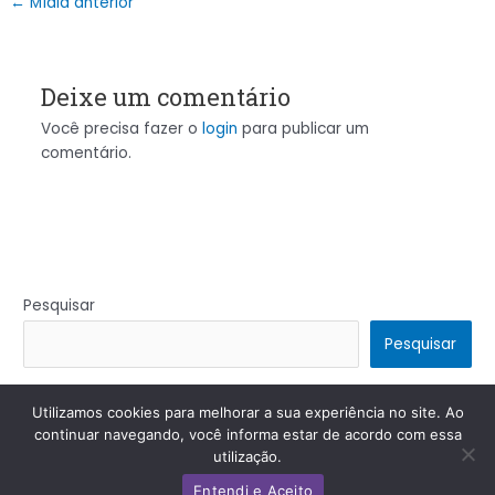
←
Mídia anterior
Deixe um comentário
Você precisa fazer o
login
para publicar um
comentário.
Pesquisar
Pesquisar
Utilizamos cookies para melhorar a sua experiência no site. Ao
Copyright © 2026 | Powered by
Tema Astra para WordPress
continuar navegando, você informa estar de acordo com essa
utilização.
Entendi e Aceito