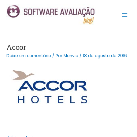
Ir
Post
Main
para
navigation
Men
o
conteúdo
Accor
Deixe um comentário
/ Por
Menvie
/
18 de agosto de 2016