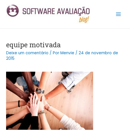
Ir
Post
Main
para
navigation
Men
o
conteúdo
equipe motivada
Deixe um comentário
/ Por
Menvie
/
24 de novembro de
2015