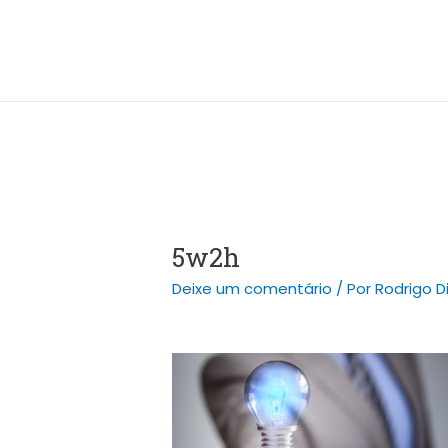
Ir
Post
para
navigation
o
conteúdo
5w2h
Deixe um comentário
/ Por
Rodrigo D