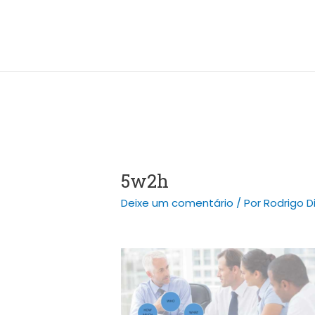
Ir
Post
para
navigation
o
conteúdo
5w2h
Deixe um comentário
/ Por
Rodrigo D