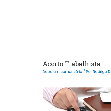
Ir
Post
para
navigation
o
conteúdo
Acerto Trabalhista
Deixe um comentário
/ Por
Rodrigo D