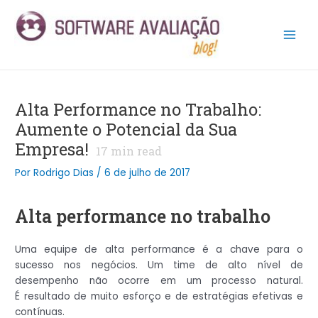
Ir
Post
Main
para
navigation
Men
o
conteúdo
Alta Performance no Trabalho:
Aumente o Potencial da Sua
Empresa!
17
min read
Por
Rodrigo Dias
/
6 de julho de 2017
Alta performance no trabalho
Uma equipe de alta performance é a chave para o
sucesso nos negócios. Um time de alto nível de
desempenho não ocorre em um processo natural.
É resultado de muito esforço e de estratégias efetivas e
contínuas.