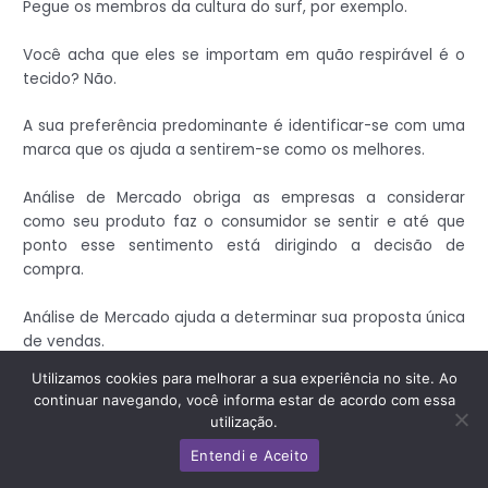
Pegue os membros da cultura do surf, por exemplo.
Você acha que eles se importam em quão respirável é o
tecido? Não.
A sua preferência predominante é identificar-se com uma
marca que os ajuda a sentirem-se como os melhores.
Análise de Mercado obriga as empresas a considerar
como seu produto faz o consumidor se sentir e até que
ponto esse sentimento está dirigindo a decisão de
compra.
Análise de Mercado ajuda a determinar sua proposta única
de vendas.
Utilizamos cookies para melhorar a sua experiência no site. Ao
Embora nem sempre tenham sido acordados
continuar navegando, você informa estar de acordo com essa
semanticamente, existem cinco maneiras pelas quais uma
utilização.
empresa pode diferenciar seu produto ou serviço para
Entendi e Aceito
torná-lo atraente aos clientes.