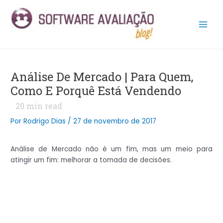
Ir
Post
Main
para
navigation
Men
o
conteúdo
Análise De Mercado | Para Quem,
Como E Porquê Está Vendendo
20
min read
Por
Rodrigo Dias
/
27 de novembro de 2017
Análise de Mercado não é um fim, mas um meio para
atingir um fim: melhorar a tomada de decisões.