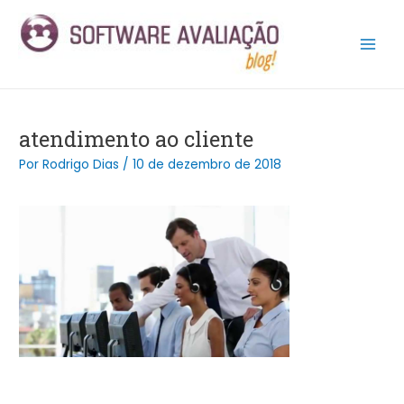
Ir
Post
Main
para
navigation
Men
o
conteúdo
atendimento ao cliente
Por
Rodrigo Dias
/
10 de dezembro de 2018