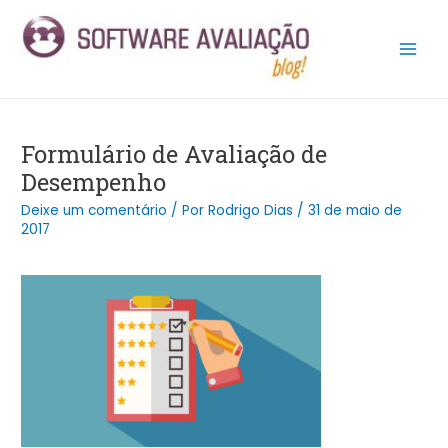
Ir
Post
Main
para
navigation
Men
o
conteúdo
Formulário de Avaliação de
Desempenho
Deixe um comentário
/ Por
Rodrigo Dias
/
31 de maio de
2017