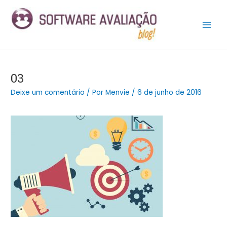
Ir
Post
Main
para
navigation
Men
o
conteúdo
03
Deixe um comentário
/ Por
Menvie
/
6 de junho de 2016