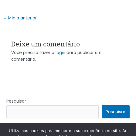
←
Mídia anterior
Deixe um comentário
Você precisa fazer o
login
para publicar um
comentário.
Pesquisar
Pesquisar
Utilizamos cookies para melhorar a sua experiência no site. Ao
Copyright © 2026 | Powered by
Tema Astra para WordPress