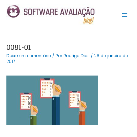
Ir
Post
Main
para
navigation
Men
o
conteúdo
0081-01
Deixe um comentário
/ Por
Rodrigo Dias
/
26 de janeiro de
2017