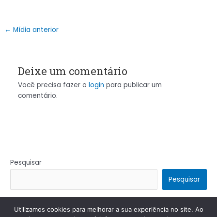
←
Mídia anterior
Deixe um comentário
Você precisa fazer o
login
para publicar um
comentário.
Pesquisar
Pesquisar
Utilizamos cookies para melhorar a sua experiência no site. Ao
Copyright © 2026 | Powered by
Tema Astra para WordPress