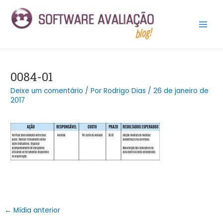
Ir
Post
Main
para
navigation
Men
o
conteúdo
0084-01
Deixe um comentário
/ Por
Rodrigo Dias
/
26 de janeiro de
2017
←
Mídia anterior