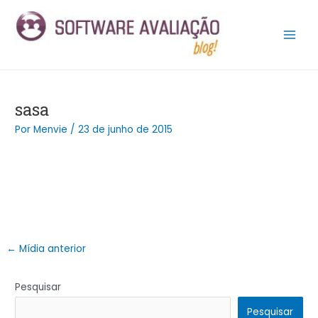
Ir
Post
Main
para
navigation
Men
o
conteúdo
sasa
Por
Menvie
/
23 de junho de 2015
←
Mídia anterior
Pesquisar
Pesquisar