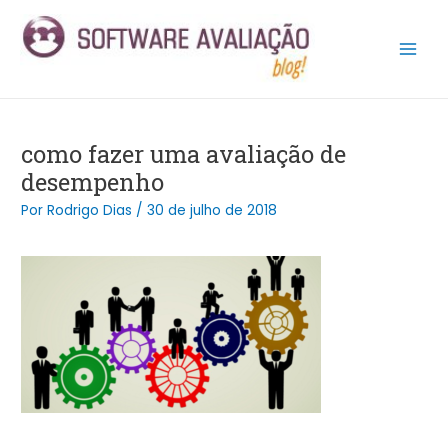
Ir
Post
Main
para
navigation
Men
o
conteúdo
como fazer uma avaliação de
desempenho
Por
Rodrigo Dias
/
30 de julho de 2018