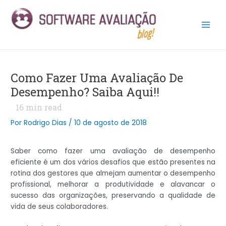
Ir
Post
Main
para
navigation
Men
o
conteúdo
Como Fazer Uma Avaliação De
Desempenho? Saiba Aqui!!
16
min read
Por
Rodrigo Dias
/
10 de agosto de 2018
Saber como fazer uma avaliação de desempenho
eficiente é um dos vários desafios que estão presentes na
rotina dos gestores que almejam aumentar o desempenho
profissional, melhorar a produtividade e alavancar o
sucesso das organizações, preservando a qualidade de
vida de seus colaboradores.