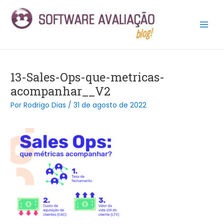
Ir
Post
Main
para
navigation
Men
o
conteúdo
13-Sales-Ops-que-metricas-
acompanhar__V2
Por
Rodrigo Dias
/
31 de agosto de 2022