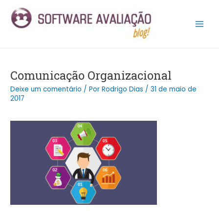
Ir
Post
Main
para
navigation
Men
o
conteúdo
Comunicação Organizacional
Deixe um comentário
/ Por
Rodrigo Dias
/
31 de maio de
2017