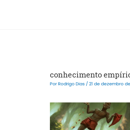
Ir
Post
para
navigation
o
conteúdo
conhecimento empíri
Por
Rodrigo Dias
/
21 de dezembro de