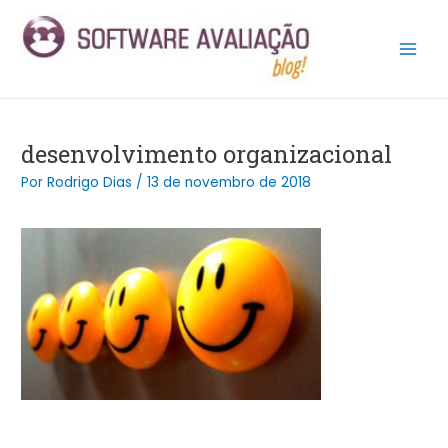
Ir
Post
Main
para
navigation
Men
o
conteúdo
desenvolvimento organizacional
Por
Rodrigo Dias
/
13 de novembro de 2018