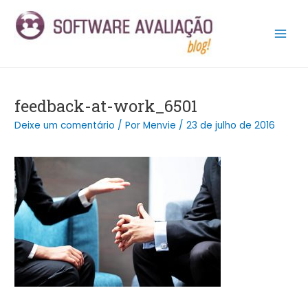
Ir
Post
Main
para
navigation
Men
o
conteúdo
feedback-at-work_6501
Deixe um comentário
/ Por
Menvie
/
23 de julho de 2016