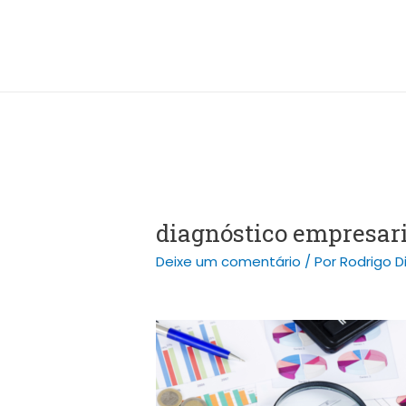
Ir
Post
para
navigation
o
conteúdo
diagnóstico empresar
Deixe um comentário
/ Por
Rodrigo D