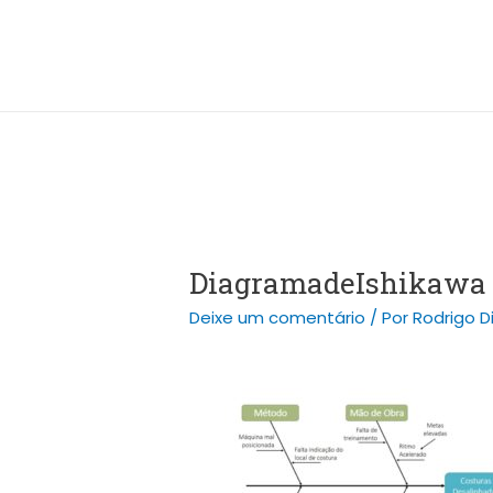
Ir
Post
para
navigation
o
conteúdo
DiagramadeIshikawa
Deixe um comentário
/ Por
Rodrigo D