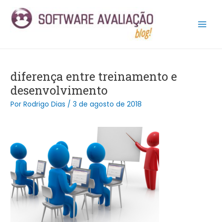
Ir
Post
Main
para
navigation
Men
o
conteúdo
diferença entre treinamento e
desenvolvimento
Por
Rodrigo Dias
/
3 de agosto de 2018