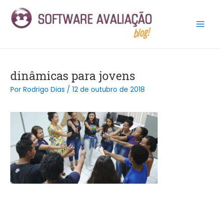
Ir
Post
Main
para
navigation
Men
o
conteúdo
dinâmicas para jovens
Por
Rodrigo Dias
/
12 de outubro de 2018