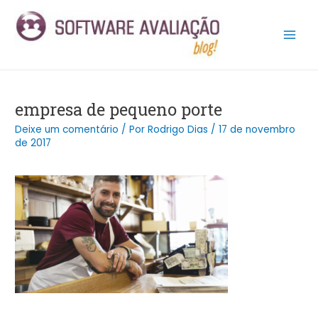
Ir
Post
Main
para
navigation
Men
o
conteúdo
empresa de pequeno porte
Deixe um comentário
/ Por
Rodrigo Dias
/
17 de novembro
de 2017