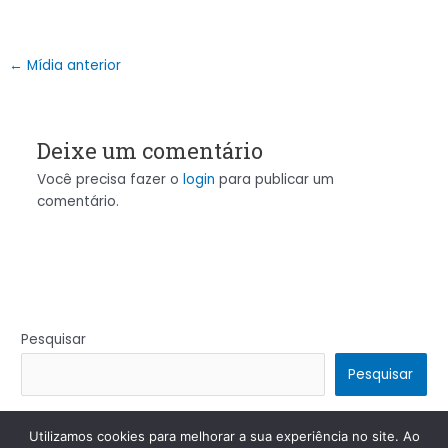
←
Mídia anterior
Deixe um comentário
Você precisa fazer o
login
para publicar um
comentário.
Pesquisar
Pesquisar
Utilizamos cookies para melhorar a sua experiência no site. Ao
Copyright © 2026 | Powered by
Tema Astra para WordPress