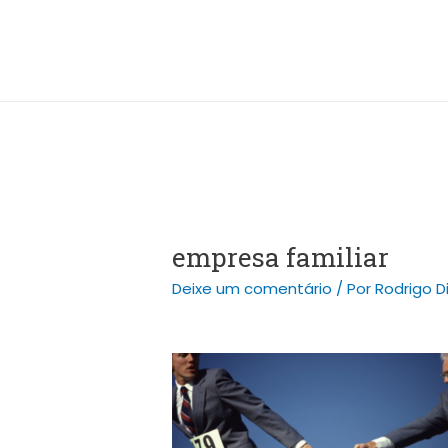
Ir
Post
para
navigation
o
conteúdo
empresa familiar
Deixe um comentário
/ Por
Rodrigo D