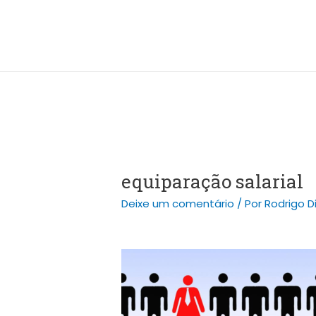
Ir
Post
para
navigation
o
conteúdo
equiparação salarial
Deixe um comentário
/ Por
Rodrigo D