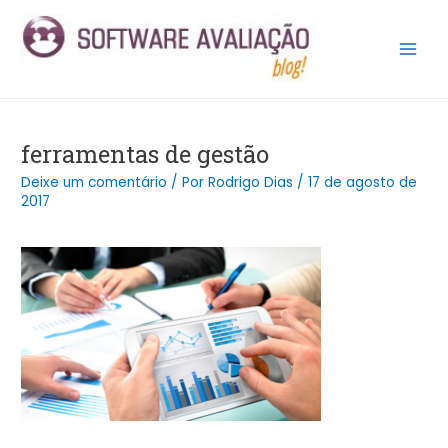
Ir
Post
Main
para
navigation
Men
o
conteúdo
ferramentas de gestão
Deixe um comentário
/ Por
Rodrigo Dias
/
17 de agosto de
2017