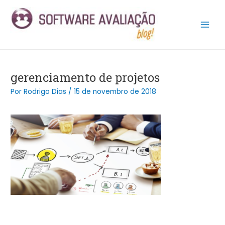
Ir
Post
Main
para
navigation
Men
o
conteúdo
gerenciamento de projetos
Por
Rodrigo Dias
/
15 de novembro de 2018